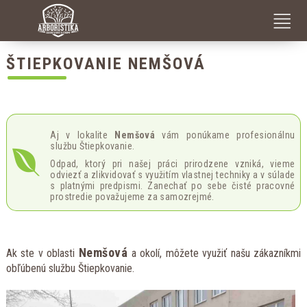
RIZIKOVÉ PÍLENIE A VÝRUB STROMOV V SŤAŽENÝCH PODMIENKACH
DEKAPITÁCIA – NEODBORNÝ OREZ STROMU
ŠTIEPKOVANIE NEMŠOVÁ
Aj v lokalite
Nemšová
vám ponúkame profesionálnu
službu Štiepkovanie.
Odpad, ktorý pri našej práci prirodzene vzniká, vieme
odviezť a zlikvidovať s využitím vlastnej techniky a v súlade
s platnými predpismi. Zanechať po sebe čisté pracovné
prostredie považujeme za samozrejmé.
Nemšová
Ak ste v oblasti
a okolí, môžete využiť našu zákazníkmi
obľúbenú službu Štiepkovanie.