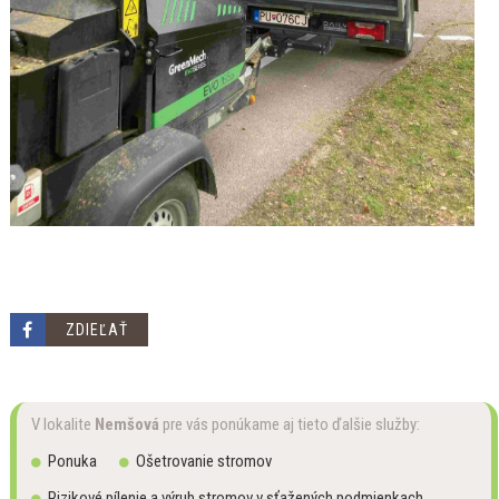
ZDIEĽAŤ
V lokalite
Nemšová
pre vás ponúkame aj tieto ďalšie služby:
Ponuka
Ošetrovanie stromov
Rizikové pílenie a výrub stromov v sťažených podmienkach