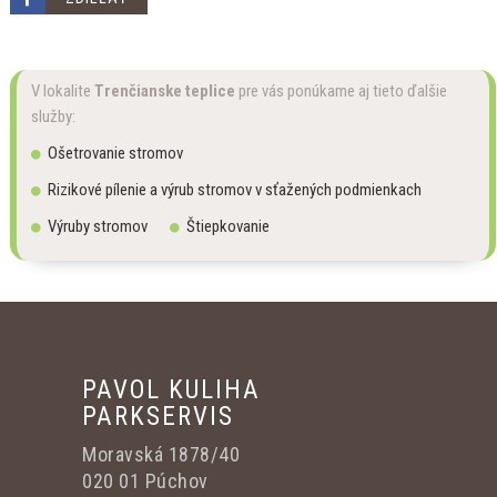
V lokalite
Trenčianske teplice
pre vás ponúkame aj tieto ďalšie
služby:
Ošetrovanie stromov
Rizikové pílenie a výrub stromov v sťažených podmienkach
Výruby stromov
Štiepkovanie
PAVOL KULIHA
PARKSERVIS
Moravská 1878/40
020 01 Púchov