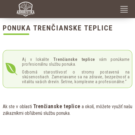
RIZIKOVÉ PÍLENIE A VÝRUB STROMOV V SŤAŽENÝCH PODMIENKACH
DEKAPITÁCIA – NEODBORNÝ OREZ STROMU
PONUKA TRENČIANSKE TEPLICE
Aj v lokalite
Trenčianske teplice
vám ponúkame
profesionálnu službu ponuka.
Odborná starostlivosť o stromy postavená na
skúsenostiach. Zameriavame sa na zdravie, bezpečnosť a
vitalitu vašich drevín. Šetrne, komplexne a profesionálne.“
Trenčianske teplice
Ak ste v oblasti
a okolí, môžete využiť našu
zákazníkmi obľúbenú službu ponuka.