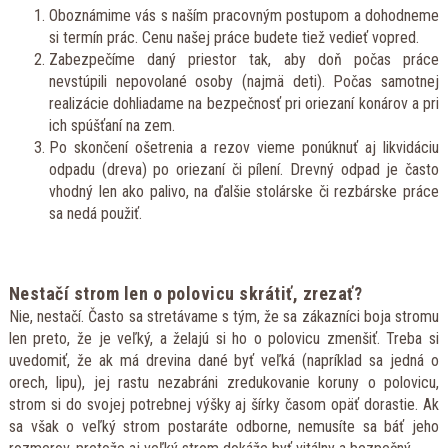
Oboznámime vás s naším pracovným postupom a dohodneme
si termín prác. Cenu našej práce budete tiež vedieť vopred.
Zabezpečíme daný priestor tak, aby doň počas práce
nevstúpili nepovolané osoby (najmä deti). Počas samotnej
realizácie dohliadame na bezpečnosť pri oriezaní konárov a pri
ich spúšťaní na zem.
Po skončení ošetrenia a rezov vieme ponúknuť aj likvidáciu
odpadu (dreva) po oriezaní či pílení. Drevný odpad je často
vhodný len ako palivo, na ďalšie stolárske či rezbárske práce
sa nedá použiť.
Nestačí strom len o polovicu skrátiť, zrezať?
Nie, nestačí. Často sa stretávame s tým, že sa zákazníci boja stromu
len preto, že je veľký, a želajú si ho o polovicu zmenšiť. Treba si
uvedomiť, že ak má drevina dané byť veľká (napríklad sa jedná o
orech, lipu), jej rastu nezabráni zredukovanie koruny o polovicu,
strom si do svojej potrebnej výšky aj šírky časom opäť dorastie. Ak
sa však o veľký strom postaráte odborne, nemusíte sa báť jeho