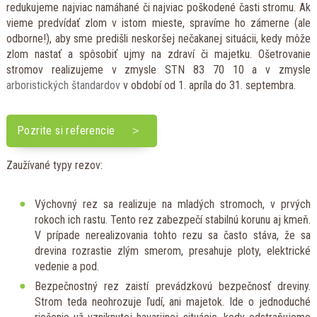
redukujeme najviac namáhané či najviac poškodené časti stromu. Ak
vieme predvídať zlom v istom mieste, spravíme ho zámerne (ale
odborne!), aby sme predišli neskoršej nečakanej situácii, kedy môže
zlom nastať a spôsobiť ujmy na zdraví či majetku. Ošetrovanie
stromov realizujeme v zmysle STN 83 70 10 a v zmysle
arboristických štandardov
v období od 1. apríla do 31. septembra.
Pozrite si referencie
Zaužívané typy rezov:
Výchovný rez sa realizuje na mladých stromoch, v prvých
rokoch ich rastu. Tento rez zabezpečí stabilnú korunu aj kmeň.
V prípade nerealizovania tohto rezu sa často stáva, že sa
drevina rozrastie zlým smerom, presahuje ploty, elektrické
vedenie a pod.
Bezpečnostný rez zaistí prevádzkovú bezpečnosť dreviny.
Strom teda neohrozuje ľudí, ani majetok. Ide o jednoduché