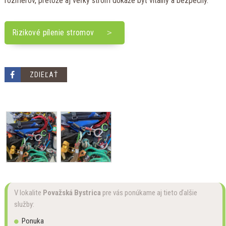
rozmerov, pretože aj veľký strom dokáže byť vitálny a bezpečný.
Rizikové pílenie stromov
ZDIEĽAŤ
V lokalite
Považská Bystrica
pre vás ponúkame aj tieto ďalšie
služby:
Ponuka