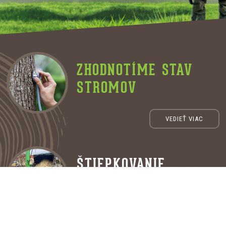
ZHODNOTÍME STAV
STROMOV
VEDIEŤ VIAC
ŠTIEPKOVANIE
KONÁROV
Ponúkame likvidáciu a odvoz konárov na
zhodnotenie